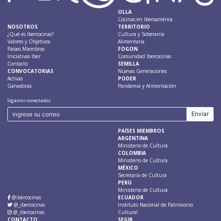
OLLA
Cocinas en Iberoamérica
NOSOTROS
TERRITORIO
¿Qué es Ibercocinas?
Cultura y Soberanía
Valores y Objetivos
Alimentaria
Países Miembros
FOGON
Iniciativas Iber
Comunidad Ibercocinas
Contacto
SEMILLA
CONVOCATORIAS
Nuevas Generaciones
Activas
PODER
Ganadoras
Pandemia y Alimentación
Sigamos conectados
PAÍSES MIEMBROS
ARGENTINA
Ministerio de Cultura
COLOMBIA
Ministerio de Cultura
MÉXICO
Secretaría de Cultura
PERÚ
Ministerio de Cultura
@ibercocinas
ECUADOR
@_ibercocinas
Instituto Nacional de Patrimonio
@_ibercocinas
Cultural
CONTACTO
SEGIB