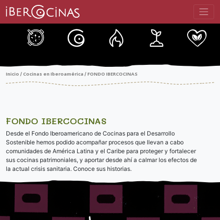
Saltar
al
contenido
Inicio
Cocinas en Iberoamérica
FONDO IBERCOCINAS
/
/
FONDO IBERCOCINAS
Desde el Fondo Iberoamericano de Cocinas para el Desarrollo
Sostenible hemos podido acompañar procesos que llevan a cabo
comunidades de América Latina y el Caribe para proteger y fortalecer
sus cocinas patrimoniales, y aportar desde ahí a calmar los efectos de
la actual crisis sanitaria. Conoce sus historias.