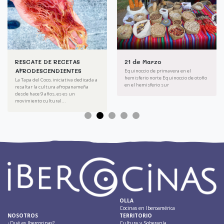
RESCATE DE RECETAS
21 de Marzo
AFRODESCENDIENTES
Equinoccio de primavera en el
hemisferio norte Equinoccio de otoño
La Tapa del Coco, iniciativa dedicada a
en el hemisferio sur
resaltar la cultura afropanameña
desde hace 9 años, es es un
movimiento cultural...
OLLA
Cocinas en Iberoamérica
NOSOTROS
TERRITORIO
¿Qué es Ibercocinas?
Cultura y Soberanía