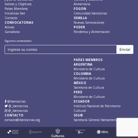
Valores y Objetivos
Alimentaria
Países Miembros
FOGON
Iniciativas Iber
Comunidad Ibercocinas
Contacto
SEMILLA
CONVOCATORIAS
Nuevas Generaciones
Activas
PODER
Ganadoras
Pandemia y Alimentación
Sigamos conectados
PAÍSES MIEMBROS
ARGENTINA
Ministerio de Cultura
COLOMBIA
Ministerio de Cultura
MÉXICO
Secretaría de Cultura
PERÚ
Ministerio de Cultura
@ibercocinas
ECUADOR
@_ibercocinas
Instituto Nacional de Patrimonio
@_ibercocinas
Cultural
CONTACTO
SEGIB
contacto@ibercocinas.org
Secretaría General Iberoamericana