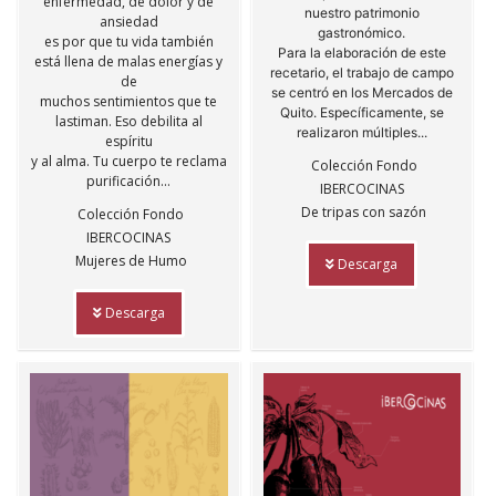
enfermedad, de dolor y de
nuestro patrimonio
ansiedad
gastronómico.
es por que tu vida también
Para la elaboración de este
está llena de malas energías y
recetario, el trabajo de campo
de
se centró en los Mercados de
muchos sentimientos que te
Quito. Específicamente, se
lastiman. Eso debilita al
realizaron múltiples...
espíritu
y al alma. Tu cuerpo te reclama
Colección Fondo
purificación...
IBERCOCINAS
De tripas con sazón
Colección Fondo
IBERCOCINAS
Mujeres de Humo
Descarga
Descarga