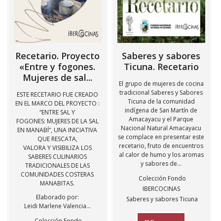
Recetario. Proyecto
Saberes y sabores
«Entre y fogones.
Ticuna. Recetario
Mujeres de sal...
El grupo de mujeres de cocina
tradicional Saberes y Sabores
ESTE RECETARIO FUE CREADO
Ticuna de la comunidad
EN EL MARCO DEL PROYECTO :
indígena de San Martín de
“ENTRE SAL Y
Amacayacu y el Parque
FOGONES: MUJERES DE LA SAL
Nacional Natural Amacayacu
EN MANABÍ”, UNA INICIATIVA
se complace en presentar este
QUE RESCATA,
recetario, fruto de encuentros
VALORA Y VISIBILIZA LOS
al calor de humo y los aromas
SABERES CULINARIOS
y sabores de...
TRADICIONALES DE LAS
COMUNIDADES COSTERAS
Colección Fondo
MANABITAS.
IBERCOCINAS
Elaborado por:
Saberes y sabores Ticuna
Leidi Marlene Valencia...
Colección Fondo