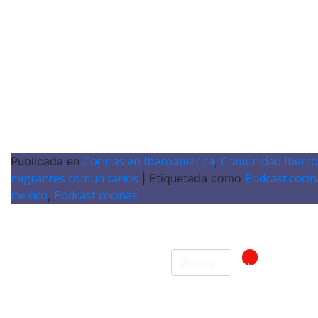
Cocinas en Iberoamérica
Comunidad Iberco
Publicada en
,
migrantes comunitarios
Podcast cocin
|
Etiquetada como
mexico
Podcast cocinas
,
¿Qué
buscas?