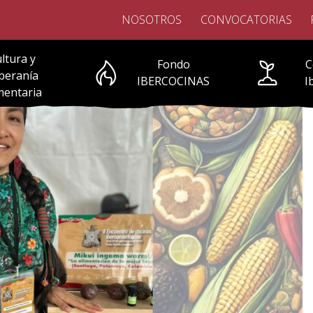
NOSOTROS
CONVOCATORIAS
ltura y
Fondo
C
beranía
IBERCOCINAS
I
mentaria