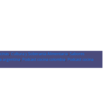
cinas
Cultura y Soberanía Alimentaria
Sabores
,
,
a argentina
Podcast cocina colombia
Podcast cocina
,
,