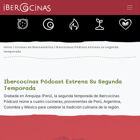
Saltar
al
contenido
Inicio
Cocinas en Iberoamérica
Ibercocinas Pódcast estrena su segunda
/
/
temporada
Ibercocinas Pódcast Estrena Su Segunda
Temporada
Grabada en Arequipa (Perú), la segunda temporada de Ibercocinas
Pódcast reúne a cuatro cocineras, provenientes de Perú, Argentina,
Colombia y México para celebrar la tradición culinaria de la región.