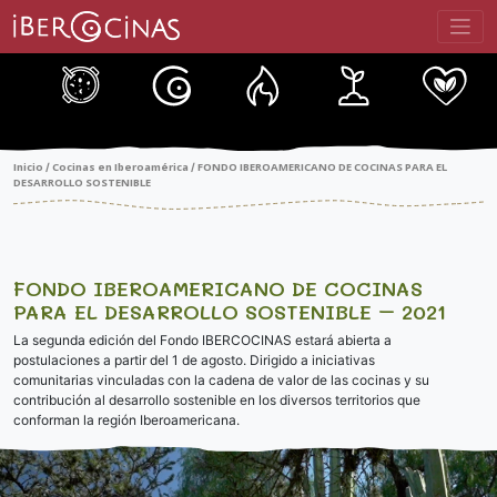
Saltar
al
contenido
Inicio
Cocinas en Iberoamérica
FONDO IBEROAMERICANO DE COCINAS PARA EL
/
/
DESARROLLO SOSTENIBLE
FONDO IBEROAMERICANO DE COCINAS
PARA EL DESARROLLO SOSTENIBLE – 2021
La segunda edición del Fondo IBERCOCINAS estará abierta a
postulaciones a partir del 1 de agosto. Dirigido a iniciativas
comunitarias vinculadas con la cadena de valor de las cocinas y su
contribución al desarrollo sostenible en los diversos territorios que
conforman la región Iberoamericana.