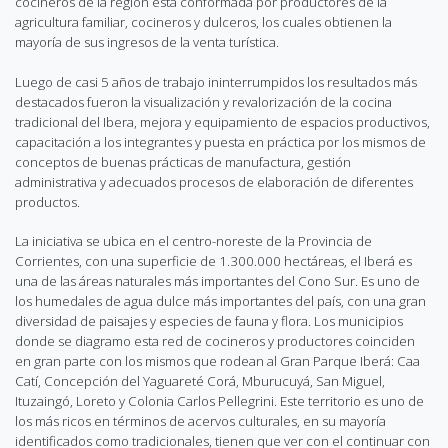
cocineros de la región está conformada por productores de la
agricultura familiar, cocineros y dulceros, los cuales obtienen la
mayoría de sus ingresos de la venta turística.
Luego de casi 5 años de trabajo ininterrumpidos los resultados más
destacados fueron la visualización y revalorización de la cocina
tradicional del Ibera, mejora y equipamiento de espacios productivos,
capacitación a los integrantes y puesta en práctica por los mismos de
conceptos de buenas prácticas de manufactura, gestión
administrativa y adecuados procesos de elaboración de diferentes
productos.
La iniciativa se ubica en el centro-noreste de la Provincia de
Corrientes, con una superficie de 1.300.000 hectáreas, el Iberá es
una de las áreas naturales más importantes del Cono Sur. Es uno de
los humedales de agua dulce más importantes del país, con una gran
diversidad de paisajes y especies de fauna y flora. Los municipios
donde se diagramo esta red de cocineros y productores coinciden
en gran parte con los mismos que rodean al Gran Parque Iberá: Caa
Catí, Concepción del Yaguareté Corá, Mburucuyá, San Miguel,
Ituzaingó, Loreto y Colonia Carlos Pellegrini. Este territorio es uno de
los más ricos en términos de acervos culturales, en su mayoría
identificados como tradicionales, tienen que ver con el continuar con