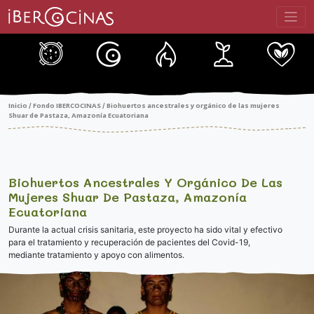
Saltar
al
contenido
Inicio
Fondo IBERCOCINAS
Biohuertos ancestrales y orgánico de las mujeres
/
/
Shuar de Pastaza, Amazonía Ecuatoriana
Biohuertos Ancestrales Y Orgánico De Las
Mujeres Shuar De Pastaza, Amazonía
Ecuatoriana
Durante la actual crisis sanitaria, este proyecto ha sido vital y efectivo
para el tratamiento y recuperación de pacientes del Covid-19,
mediante tratamiento y apoyo con alimentos.