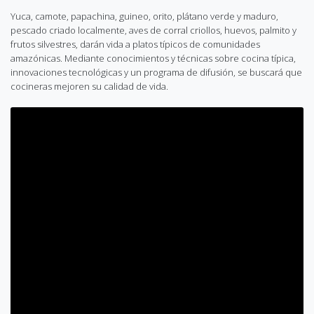
Yuca, camote, papachina, guineo, orito, plátano verde y maduro,
pescado criado localmente, aves de corral criollos, huevos, palmito y
frutos silvestres, darán vida a platos típicos de comunidades
amazónicas. Mediante conocimientos y técnicas sobre cocina típica,
innovaciones tecnológicas y un programa de difusión, se buscará que
cocineras mejoren su calidad de vida.