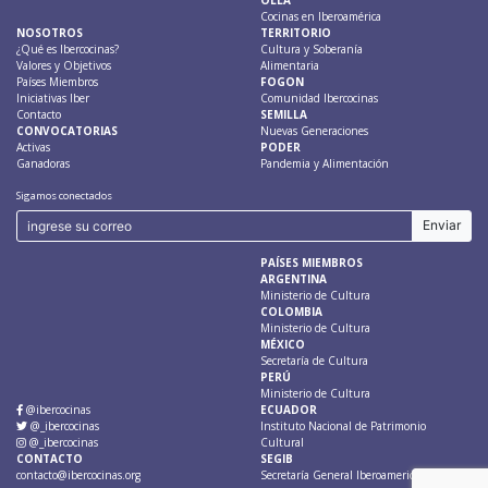
Cocinas en Iberoamérica
NOSOTROS
TERRITORIO
¿Qué es Ibercocinas?
Cultura y Soberanía
Valores y Objetivos
Alimentaria
Países Miembros
FOGON
Iniciativas Iber
Comunidad Ibercocinas
Contacto
SEMILLA
CONVOCATORIAS
Nuevas Generaciones
Activas
PODER
Ganadoras
Pandemia y Alimentación
Sigamos conectados
PAÍSES MIEMBROS
ARGENTINA
Ministerio de Cultura
COLOMBIA
Ministerio de Cultura
MÉXICO
Secretaría de Cultura
PERÚ
Ministerio de Cultura
@ibercocinas
ECUADOR
@_ibercocinas
Instituto Nacional de Patrimonio
@_ibercocinas
Cultural
CONTACTO
SEGIB
contacto@ibercocinas.org
Secretaría General Iberoamericana