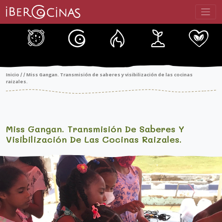
Saltar
al
contenido
Inicio
Miss Gangan. Transmisión de saberes y visibilización de las cocinas
/
/
raizales.
Miss Gangan. Transmisión De Saberes Y
Visibilización De Las Cocinas Raizales.