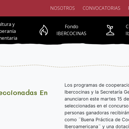
NOSOTROS
CONVOCATORIAS
ltura y
Fondo
C
beranía
IBERCOCINAS
I
mentaria
Los programas de cooperación
eccionadas En
Ibercocinas y la Secretaría 
anunciaron este martes 15 de
seleccionadas en el concurso
personas ganadoras recibirán
como ¨Buena Práctica de Coc
Iberoamericana¨ y una dotac