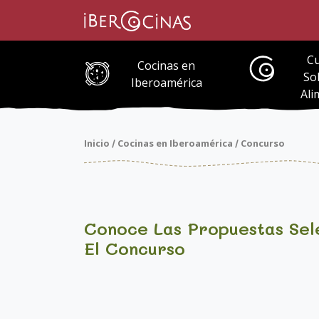
Saltar
al
contenido
Cu
Cocinas en
So
Iberoamérica
Ali
Inicio
Cocinas en Iberoamérica
Concurso
/
/
Conoce Las Propuestas Sel
El Concurso