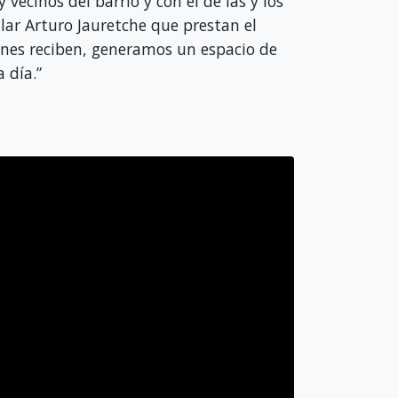
vecinos del barrio y con el de las y los
ar Arturo Jauretche que prestan el
enes reciben, generamos un espacio de
 día.”