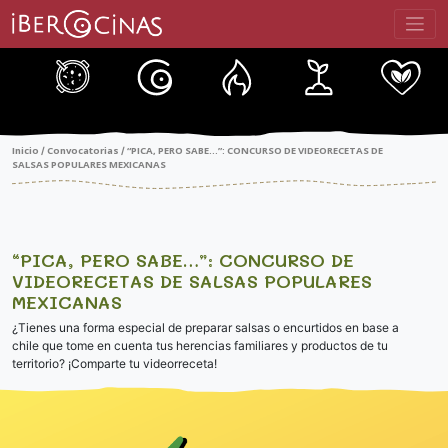
Saltar
al
contenido
Inicio
Convocatorias
“PICA, PERO SABE…”: CONCURSO DE VIDEORECETAS DE
/
/
SALSAS POPULARES MEXICANAS
“PICA, PERO SABE…”: CONCURSO DE
VIDEORECETAS DE SALSAS POPULARES
MEXICANAS
¿Tienes una forma especial de preparar salsas o encurtidos en base a
chile que tome en cuenta tus herencias familiares y productos de tu
territorio? ¡Comparte tu videorreceta!